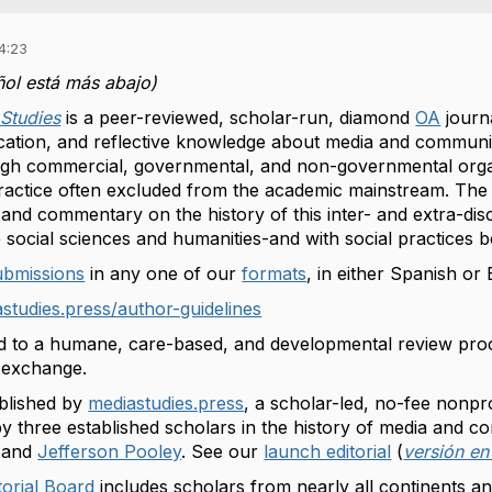
4:23
ñol está más abajo)
 Studies
is a peer-reviewed, scholar-run, diamond
OA
journa
cation, and reflective knowledge about media and commun
rough commercial, governmental, and non-governmental organ
actice often excluded from the academic mainstream. The jo
, and commentary on the history of this inter- and extra-disc
he social sciences and humanities-and with social practices
ubmissions
in any one of our
formats
, in either Spanish or 
astudies.press/author-guidelines
 to a humane, care-based, and developmental review proc
l exchange.
ublished by
mediastudies.press
, a scholar-led, no-fee nonpro
 by three established scholars in the history of media and c
 and
Jefferson Pooley
. See our
launch editorial
(
versión en
torial Board
includes scholars from nearly all continents an