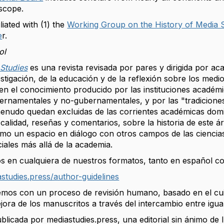
 scope.
iliated with (1) the
Working Group on the History of Media 
e
r.
ol
 Studies
es una revista revisada por pares y dirigida por aca
vestigación, de la educación y de la reflexión sobre los me
en el conocimiento producido por las instituciones académi
ernamentales y no-gubernamentales, y por las "tradiciones
menudo quedan excluidas de las corrientes académicas domin
 calidad, reseñas y comentarios, sobre la historia de este áre
mo un espacio en diálogo con otros campos de las ciencias
iales más allá de la academia.
 en cualquiera de nuestros formatos, tanto en español co
astudies.press/author-guidelines
s con un proceso de revisión humano, basado en el cuida
ejora de los manuscritos a través del intercambio entre igua
ublicada por mediastudies.press, una editorial sin ánimo de 