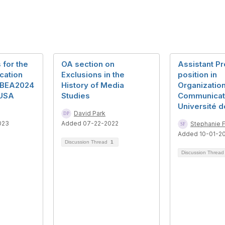
 for the
OA section on
Assistant P
cation
Exclusions in the
position in
s BEA2024
History of Media
Organization
 USA
Studies
Communicat
Université d
David Park
023
Added 07-22-2022
Stephanie 
Added 10-01-2
Discussion Thread
1
Discussion Threa