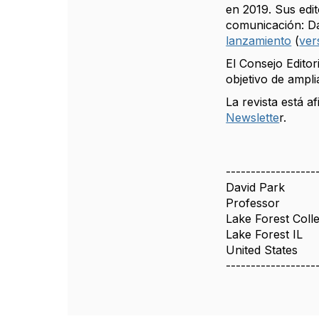
en 2019. Sus edit
comunicación: Da
lanzamiento
(
ver
El Consejo Editor
objetivo de ampli
La revista está af
Newslette
r.
------------------
David Park
Professor
Lake Forest Coll
Lake Forest IL
United States
------------------