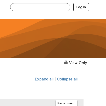
Log in
View Only
Expand all
|
Collapse all
Recommend