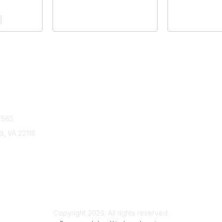
tact Us
Membership
 565
Join
Benefits
ld, VA 22116
Learn More
Privacy & Term
About Us
Terms of Use
Code of Ethics
Copyright 2026. All rights reserved.