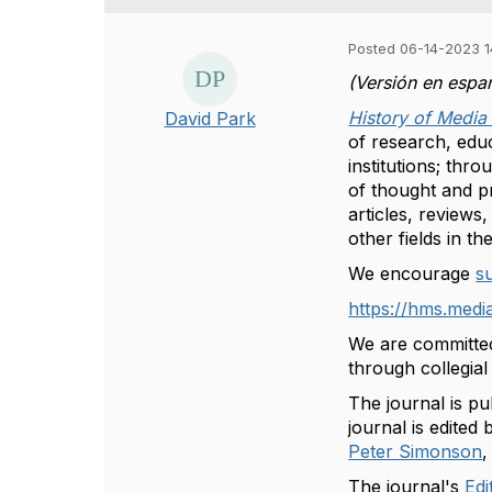
Posted 06-14-2023 1
(Versión en espa
History of Media
David Park
of research, edu
institutions; th
of thought and pr
articles, reviews
other fields in t
We encourage
s
https://hms.medi
We are committed
through collegia
The journal is p
journal is edited
Peter Simonson
,
The journal's
Edi