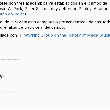
ores son tres académicos ya establecidos en el campo de la
vid W. Park, Peter Simonson y Jefferson Pooley. Aquí pu
sión en inglés
).
ial de la revista está compuesto poracadémicos de casi tod
ar el alcance tradicional del campo.
iliada con (1)
Working Group on the History of Media Studi
------------
ege
------------