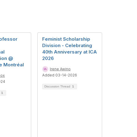
rofessor
Feminist Scholarship
Division - Celebrating
al
40th Anniversary at ICA
ion @
2026
e Montréal
Irene Awino
Added 03-14-2026
Fox
024
Discussion Thread
1
d
1