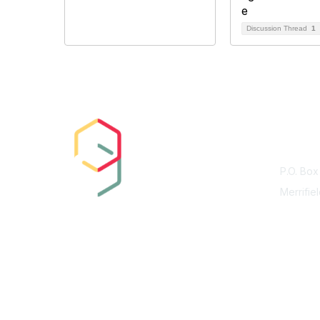
Discussion Thread
1
Con
P.O. Box
Merrifie